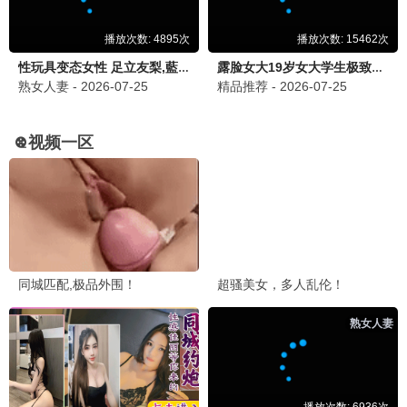
午夜惊魂
悬疑 / 惊悚 / 高清