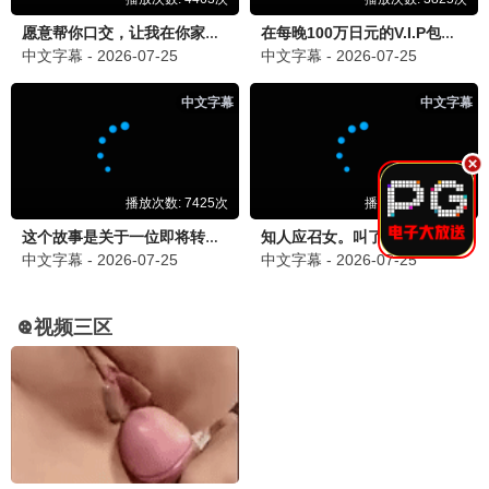
大唐秘闻
古装 / 悬疑 / 全35集