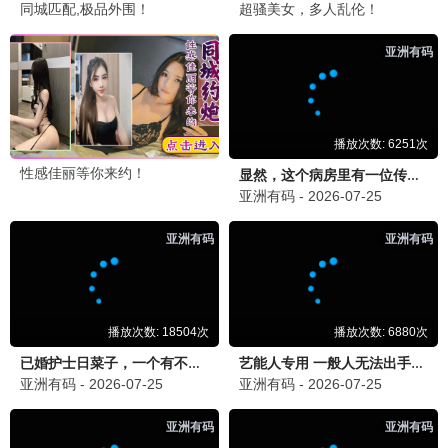
刑侦实录
刑侦 / 悬疑 / 全38集